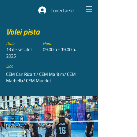
Conectarse
Volei pista
Data
Hora
13 de set. del
09.00 h - 19.00 h.
2025
Lloc
CEM Can Ricart / CEM Marítim/ CEM
Marbella/ CEM Mundet