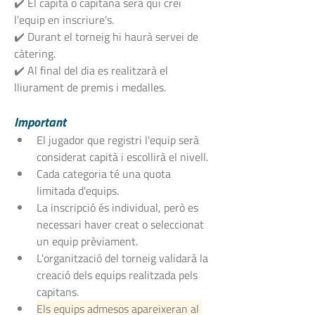
✔️ El capità o capitana serà qui creï 
l’equip en inscriure’s.
✔️ Durant el torneig hi haurà servei de 
càtering.
✔️ Al final del dia es realitzarà el 
lliurament de premis i medalles.
Important
El jugador que registri l'equip serà 
considerat capità i escollirà el nivell.
Cada categoria té una quota 
limitada d'equips.
La inscripció és individual, però es 
necessari haver creat o seleccionat 
un equip prèviament.
L'organització del torneig validarà la 
creació dels equips realitzada pels 
capitans.
Els equips admesos apareixeran al 