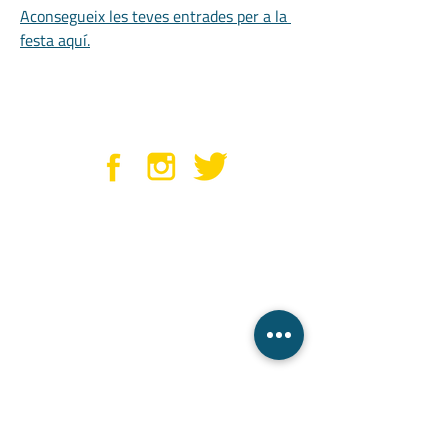
Aconsegueix les teves entrades per a la 
festa aquí.
sobre Panteres Grogues
Panteres Grogues és una
entitat sense ànim de lucre que
té per objectiu oferir un espai a
totes les persones
on puguin realitzar la seva
activitat esportiva, cultural i de