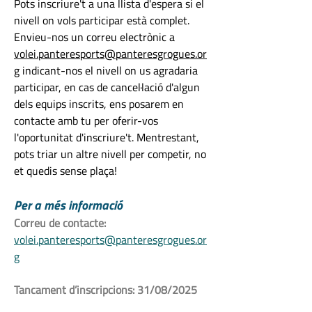
Pots inscriure't a una llista d'espera si el 
nivell on vols participar està complet. 
Envieu-nos un correu electrònic a 
volei.panteresports@panteresgrogues.or
g
 indicant-nos el nivell on us agradaria 
participar, en cas de cancel·lació d'algun 
dels equips inscrits, ens posarem en 
contacte amb tu per oferir-vos 
l'oportunitat d'inscriure't. Mentrestant, 
pots triar un altre nivell per competir, no 
et quedis sense plaça!
Per a més informació
Correu de contacte:
volei.panteresports@panteresgrogues.or
g
Tancament d’inscripcions: 31/08/2025