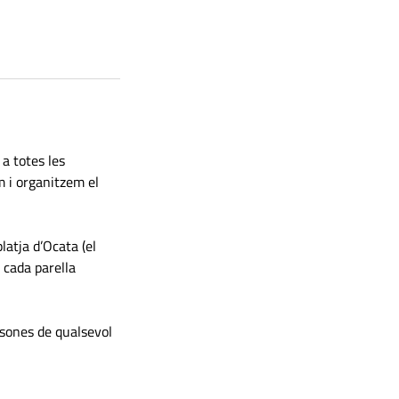
a totes les 
m i organitzem el 
latja d’Ocata (el 
 cada parella 
sones de qualsevol 