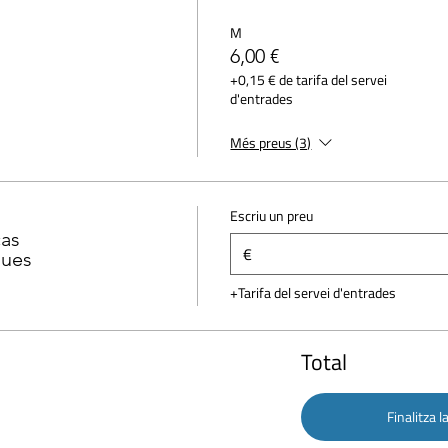
M
6,00 €
+0,15 € de tarifa del servei
d'entrades
Més preus (3)
Escriu un preu
as
€
gues
+Tarifa del servei d'entrades
Total
Finalitza 