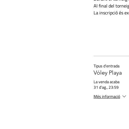
Al final del torne
La inscripció és e
Tipus d'entrada
Vóley Playa
La venda acaba
31 d’ag., 23:59
Més informació