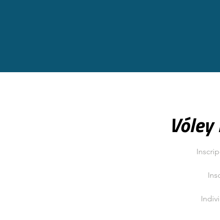
Vóley 
Inscri
Ins
Indiv