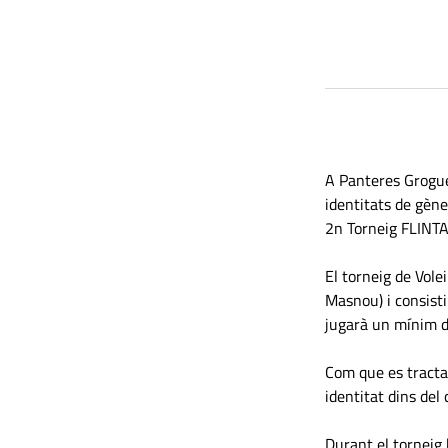
A Panteres Grogues
identitats de gène
2n Torneig FLINTA
El torneig de Vole
Masnou) i consisti
jugarà un mínim de
Com que es tracta
identitat dins del 
Durant el torneig h