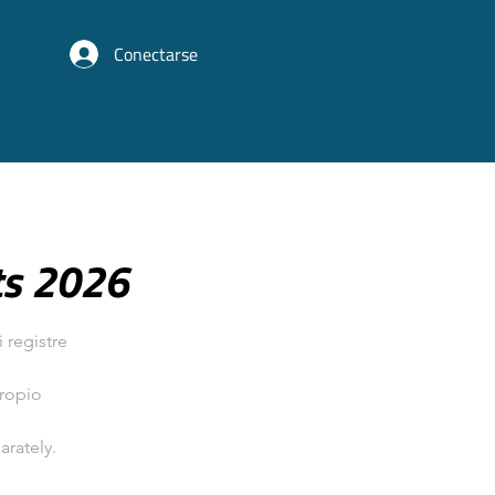
Conectarse
ts 2026
 registre
propio
arately.