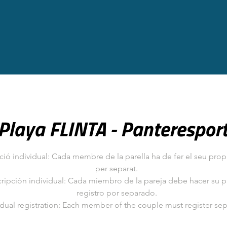
Playa FLINTA - Panterespor
pció individual: Cada membre de la parella ha de fer el seu propi
per separat.
cripción individual: Cada miembro de la pareja debe hacer su 
registro por separado.
idual registration: Each member of the couple must register sep