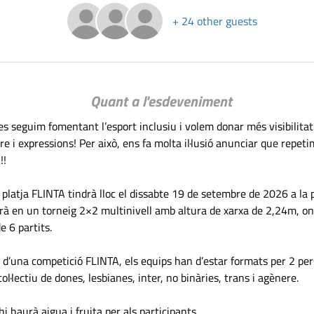
+ 24 other guests
Quant a l'esdeveniment
 seguim fomentant l’esport inclusiu i volem donar més visibilitat 
re i expressions! Per això, ens fa molta il·lusió anunciar que repeti
!!
i platja FLINTA tindrà lloc el dissabte 19 de setembre de 2026 a la p
rà en un torneig 2×2 multinivell amb altura de xarxa de 2,24m, on
 6 partits.
 d’una competició FLINTA, els equips han d’estar formats per 2 per
col·lectiu de dones, lesbianes, inter, no binàries, trans i agènere.
i haurà aigua i fruita per als participants.