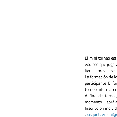
El mini torneo est
equipos que jugará
liguilla previa, se
La formación de lo
participante. El f
torneo informaremo
Al final del torne
momento. Habrá ag
Inscripción individ
.
basquet.femeni@