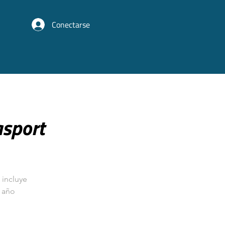
Conectarse
sport
 incluye
e año