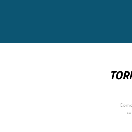
TOR
Como 
su