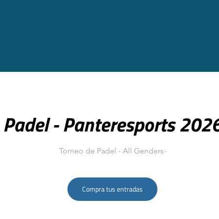
Padel - Panteresports 202
Torneo de Padel - All Genders-
Compra tus entradas