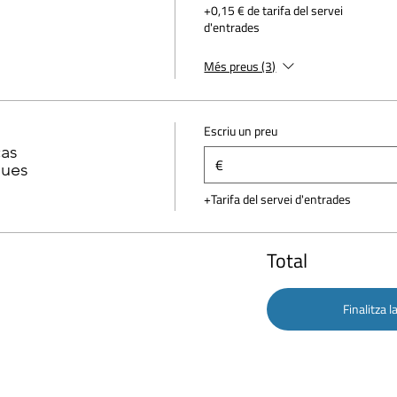
+0,15 € de tarifa del servei
d'entrades
Més preus (3)
Escriu un preu
as
€
gues
+Tarifa del servei d'entrades
Total
Finalitza 