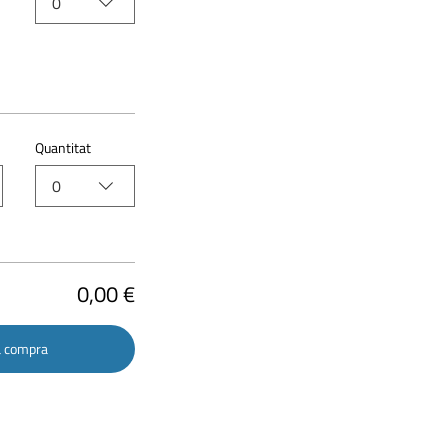
0
Quantitat
0
0,00 €
la compra