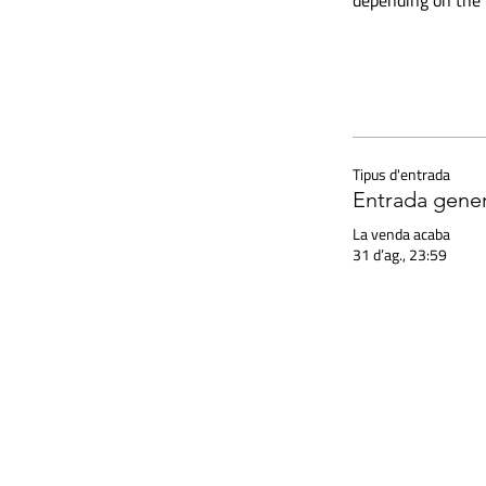
depending on the
Tipus d'entrada
Entrada gener
La venda acaba
31 d’ag., 23:59