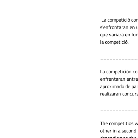
 La competició con
s’enfrontaran en 
que variarà en fun
la competició.
____________
La competición co
enfrentaran entre
aproximado de part
realizaran concur
____________
The competitios wi
other in a second