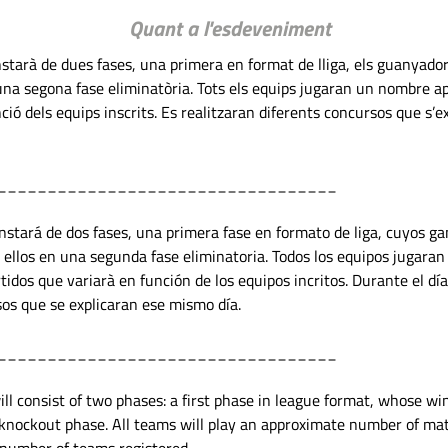
Quant a l'esdeveniment
starà de dues fases, una primera en format de lliga, els guanyador
una segona fase eliminatòria. Tots els equips jugaran un nombre ap
ció dels equips inscrits. Es realitzaran diferents concursos que s’ex
__________________________________
nstará de dos fases, una primera fase en formato de liga, cuyos ga
 ellos en una segunda fase eliminatoria. Todos los equipos jugara
idos que variarà en función de los equipos incritos. Durante el dí
sos que se explicaran ese mismo día.
__________________________________
ll consist of two phases: a first phase in league format, whose win
 knockout phase. All teams will play an approximate number of mat