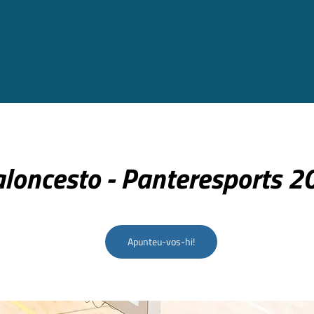
loncesto - Panteresports 2
Apunteu-vos-hi!