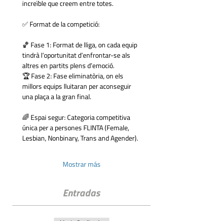
increïble que creem entre totes.
✅ Format de la competició:
🏀 Fase 1: Format de lliga, on cada equip 
tindrà l’oportunitat d’enfrontar-se als 
altres en partits plens d’emoció.
🏆 Fase 2: Fase eliminatòria, on els 
millors equips lluitaran per aconseguir 
una plaça a la gran final.
🌈 Espai segur: Categoria competitiva 
única per a persones FLINTA (Female, 
Lesbian, Nonbinary, Trans and Agender).
Mostrar más
Entradas