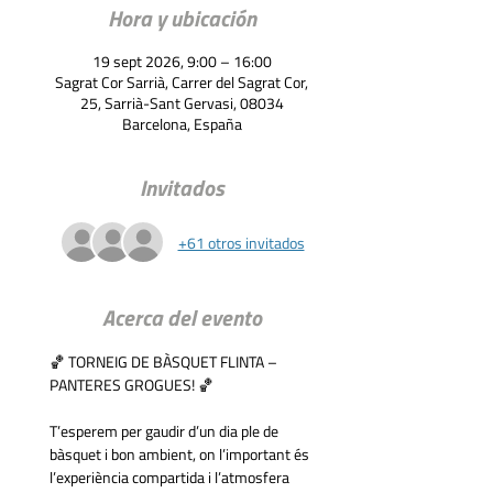
Hora y ubicación
19 sept 2026, 9:00 – 16:00
Sagrat Cor Sarrià, Carrer del Sagrat Cor,
25, Sarrià-Sant Gervasi, 08034
Barcelona, España
Invitados
+61 otros invitados
Acerca del evento
🏀 TORNEIG DE BÀSQUET FLINTA – 
PANTERES GROGUES! 🏀
T’esperem per gaudir d’un dia ple de 
bàsquet i bon ambient, on l’important és 
l’experiència compartida i l’atmosfera 