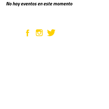
No hay eventos en este momento
sobre Panteres Grogues
Panteres Grogues es una entidad
sin ánimo de lucro que tiene como
objetivo ofrecer un espacio a todas
las personas donde puedan realizar
su actividad deportiva, cultural y de
wellness de manera libre y
distendida. Asimismo, trabaja